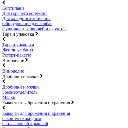
Коптильни
Для горячего копчения
Для холодного копчения
Оборудование для колбас
Сушилки для овощей и фруктов
Тара и упаковка
Тара и упаковка
Жестяные банки
Реторт-пакеты
Виноделие
Виноделие
Дробилки и мялки
Дробилки и мялки
Гребнеотделитель
Мялки
Емкости для брожения и хранения
Емкости для брожения и хранения
С коническим дном
С плавающей крышкой