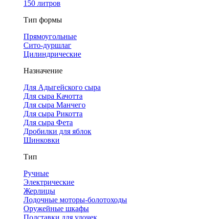
150 литров
Тип формы
Прямоугольные
Сито-дуршлаг
Цилиндрические
Назначение
Для Адыгейского сыра
Для сыра Качотта
Для сыра Манчего
Для сыра Рикотта
Для сыра Фета
Дробилки для яблок
Шинковки
Тип
Ручные
Электрические
Жерлицы
Лодочные моторы-болотоходы
Оружейные шкафы
Подставки для удочек