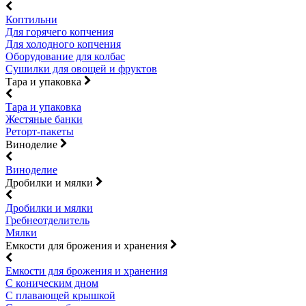
Коптильни
Для горячего копчения
Для холодного копчения
Оборудование для колбас
Сушилки для овощей и фруктов
Тара и упаковка
Тара и упаковка
Жестяные банки
Реторт-пакеты
Виноделие
Виноделие
Дробилки и мялки
Дробилки и мялки
Гребнеотделитель
Мялки
Емкости для брожения и хранения
Емкости для брожения и хранения
С коническим дном
С плавающей крышкой