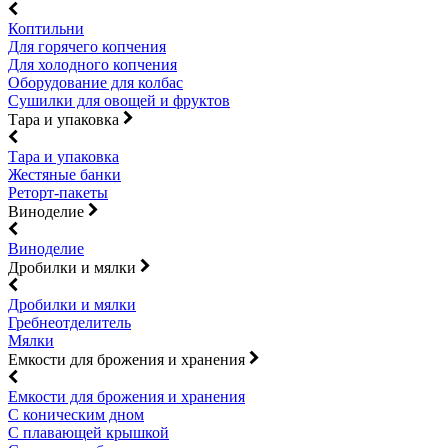
Коптильни
Для горячего копчения
Для холодного копчения
Оборудование для колбас
Сушилки для овощей и фруктов
Тара и упаковка
Тара и упаковка
Жестяные банки
Реторт-пакеты
Виноделие
Виноделие
Дробилки и мялки
Дробилки и мялки
Гребнеотделитель
Мялки
Емкости для брожения и хранения
Емкости для брожения и хранения
С коническим дном
С плавающей крышкой