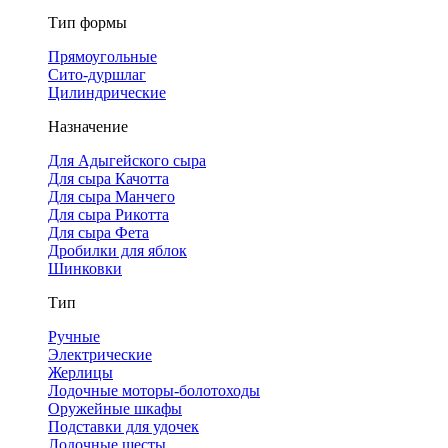
Тип формы
Прямоугольные
Сито-дуршлаг
Цилиндрические
Назначение
Для Адыгейского сыра
Для сыра Качотта
Для сыра Манчего
Для сыра Рикотта
Для сыра Фета
Дробилки для яблок
Шинковки
Тип
Ручные
Электрические
Жерлицы
Лодочные моторы-болотоходы
Оружейные шкафы
Подставки для удочек
Лодочные шесты