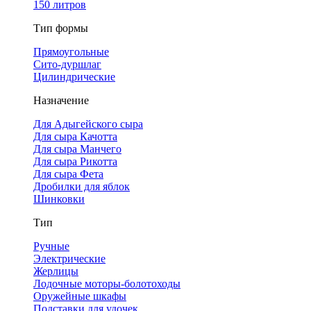
150 литров
Тип формы
Прямоугольные
Сито-дуршлаг
Цилиндрические
Назначение
Для Адыгейского сыра
Для сыра Качотта
Для сыра Манчего
Для сыра Рикотта
Для сыра Фета
Дробилки для яблок
Шинковки
Тип
Ручные
Электрические
Жерлицы
Лодочные моторы-болотоходы
Оружейные шкафы
Подставки для удочек