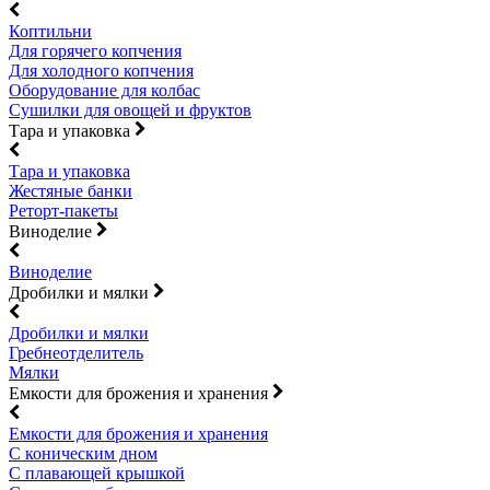
Коптильни
Для горячего копчения
Для холодного копчения
Оборудование для колбас
Сушилки для овощей и фруктов
Тара и упаковка
Тара и упаковка
Жестяные банки
Реторт-пакеты
Виноделие
Виноделие
Дробилки и мялки
Дробилки и мялки
Гребнеотделитель
Мялки
Емкости для брожения и хранения
Емкости для брожения и хранения
С коническим дном
С плавающей крышкой