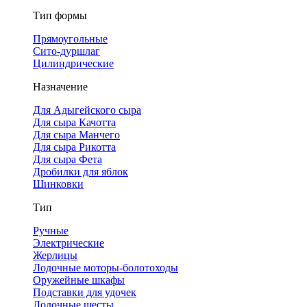
Тип формы
Прямоугольные
Сито-дуршлаг
Цилиндрические
Назначение
Для Адыгейского сыра
Для сыра Качотта
Для сыра Манчего
Для сыра Рикотта
Для сыра Фета
Дробилки для яблок
Шинковки
Тип
Ручные
Электрические
Жерлицы
Лодочные моторы-болотоходы
Оружейные шкафы
Подставки для удочек
Лодочные шесты