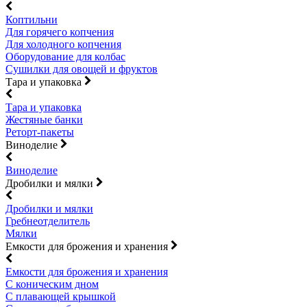
Коптильни
Для горячего копчения
Для холодного копчения
Оборудование для колбас
Сушилки для овощей и фруктов
Тара и упаковка
Тара и упаковка
Жестяные банки
Реторт-пакеты
Виноделие
Виноделие
Дробилки и мялки
Дробилки и мялки
Гребнеотделитель
Мялки
Емкости для брожения и хранения
Емкости для брожения и хранения
С коническим дном
С плавающей крышкой