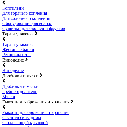
Коптильни
Для горячего копчения
Для холодного копчения
Оборудование для колбас
Сушилки для овощей и фруктов
Тара и упаковка
Тара и упаковка
Жестяные банки
Реторт-пакеты
Виноделие
Виноделие
Дробилки и мялки
Дробилки и мялки
Гребнеотделитель
Мялки
Емкости для брожения и хранения
Емкости для брожения и хранения
С коническим дном
С плавающей крышкой