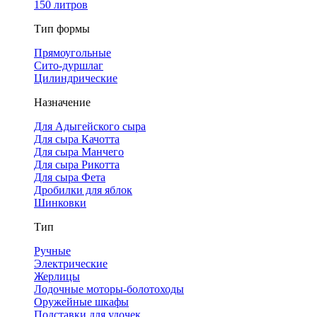
150 литров
Тип формы
Прямоугольные
Сито-дуршлаг
Цилиндрические
Назначение
Для Адыгейского сыра
Для сыра Качотта
Для сыра Манчего
Для сыра Рикотта
Для сыра Фета
Дробилки для яблок
Шинковки
Тип
Ручные
Электрические
Жерлицы
Лодочные моторы-болотоходы
Оружейные шкафы
Подставки для удочек