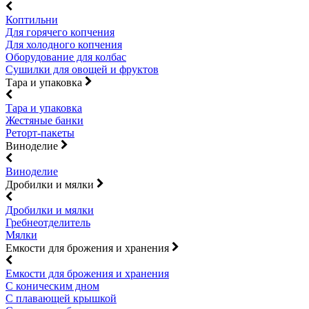
Коптильни
Для горячего копчения
Для холодного копчения
Оборудование для колбас
Сушилки для овощей и фруктов
Тара и упаковка
Тара и упаковка
Жестяные банки
Реторт-пакеты
Виноделие
Виноделие
Дробилки и мялки
Дробилки и мялки
Гребнеотделитель
Мялки
Емкости для брожения и хранения
Емкости для брожения и хранения
С коническим дном
С плавающей крышкой