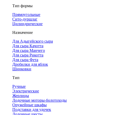
Тип формы
Прямоугольные
Сито-дуршлаг
Цилиндрические
Назначение
Для Адыгейского сыра
Для сыра Качотта
Для сыра Манчего
Для сыра Рикотта
Для сыра Фета
Дробилки для яблок
Шинковки
Тип
Ручные
Электрические
Жерлицы
Лодочные моторы-болотоходы
Оружейные шкафы
Подставки для удочек
Лодочные шесты