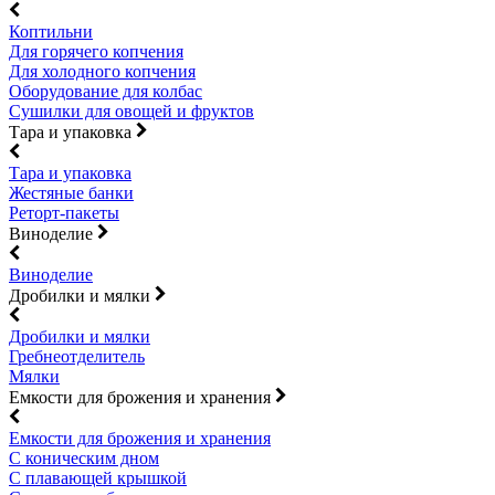
Коптильни
Для горячего копчения
Для холодного копчения
Оборудование для колбас
Сушилки для овощей и фруктов
Тара и упаковка
Тара и упаковка
Жестяные банки
Реторт-пакеты
Виноделие
Виноделие
Дробилки и мялки
Дробилки и мялки
Гребнеотделитель
Мялки
Емкости для брожения и хранения
Емкости для брожения и хранения
С коническим дном
С плавающей крышкой