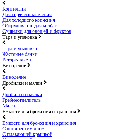
Коптильни
Для горячего копчения
Для холодного копчения
Оборудование для колбас
Сушилки для овощей и фруктов
Тара и упаковка
Тара и упаковка
Жестяные банки
Реторт-пакеты
Виноделие
Виноделие
Дробилки и мялки
Дробилки и мялки
Гребнеотделитель
Мялки
Емкости для брожения и хранения
Емкости для брожения и хранения
С коническим дном
С плавающей крышкой