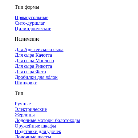
Тип формы
Прямоугольные
Сито-дуршлаг
Цилиндрические
Назначение
Для Адыгейского сыра
Для сыра Качотта
Для сыра Манчего
Для сыра Рикотта
Для сыра Фета
Дробилки для яблок
Шинковки
Тип
Ручные
Электрические
Жерлицы
Лодочные моторы-болотоходы
Оружейные шкафы
Подставки для удочек
Лодочные шесты