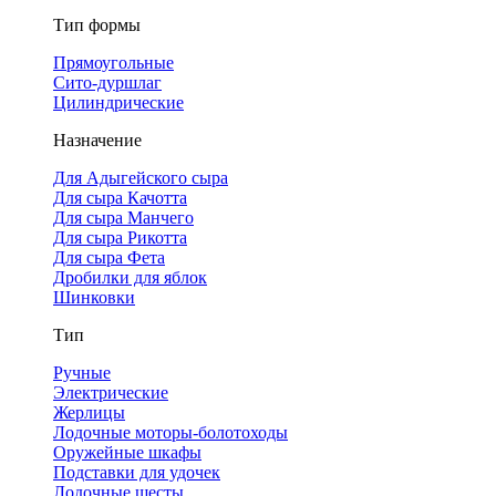
Тип формы
Прямоугольные
Сито-дуршлаг
Цилиндрические
Назначение
Для Адыгейского сыра
Для сыра Качотта
Для сыра Манчего
Для сыра Рикотта
Для сыра Фета
Дробилки для яблок
Шинковки
Тип
Ручные
Электрические
Жерлицы
Лодочные моторы-болотоходы
Оружейные шкафы
Подставки для удочек
Лодочные шесты