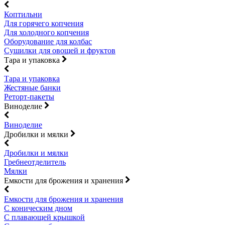
Коптильни
Для горячего копчения
Для холодного копчения
Оборудование для колбас
Сушилки для овощей и фруктов
Тара и упаковка
Тара и упаковка
Жестяные банки
Реторт-пакеты
Виноделие
Виноделие
Дробилки и мялки
Дробилки и мялки
Гребнеотделитель
Мялки
Емкости для брожения и хранения
Емкости для брожения и хранения
С коническим дном
С плавающей крышкой