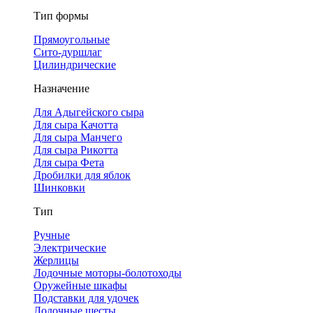
Тип формы
Прямоугольные
Сито-дуршлаг
Цилиндрические
Назначение
Для Адыгейского сыра
Для сыра Качотта
Для сыра Манчего
Для сыра Рикотта
Для сыра Фета
Дробилки для яблок
Шинковки
Тип
Ручные
Электрические
Жерлицы
Лодочные моторы-болотоходы
Оружейные шкафы
Подставки для удочек
Лодочные шесты