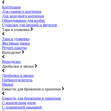
Коптильни
Для горячего копчения
Для холодного копчения
Оборудование для колбас
Сушилки для овощей и фруктов
Тара и упаковка
Тара и упаковка
Жестяные банки
Реторт-пакеты
Виноделие
Виноделие
Дробилки и мялки
Дробилки и мялки
Гребнеотделитель
Мялки
Емкости для брожения и хранения
Емкости для брожения и хранения
С коническим дном
С плавающей крышкой