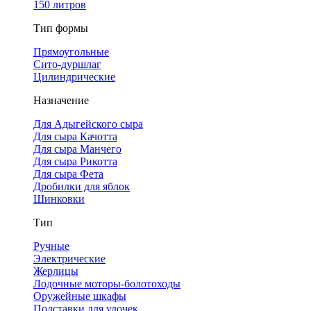
150 литров
Тип формы
Прямоугольные
Сито-дуршлаг
Цилиндрические
Назначение
Для Адыгейского сыра
Для сыра Качотта
Для сыра Манчего
Для сыра Рикотта
Для сыра Фета
Дробилки для яблок
Шинковки
Тип
Ручные
Электрические
Жерлицы
Лодочные моторы-болотоходы
Оружейные шкафы
Подставки для удочек