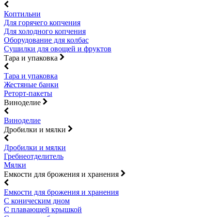
Коптильни
Для горячего копчения
Для холодного копчения
Оборудование для колбас
Сушилки для овощей и фруктов
Тара и упаковка
Тара и упаковка
Жестяные банки
Реторт-пакеты
Виноделие
Виноделие
Дробилки и мялки
Дробилки и мялки
Гребнеотделитель
Мялки
Емкости для брожения и хранения
Емкости для брожения и хранения
С коническим дном
С плавающей крышкой