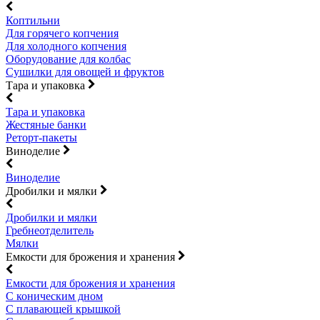
Коптильни
Для горячего копчения
Для холодного копчения
Оборудование для колбас
Сушилки для овощей и фруктов
Тара и упаковка
Тара и упаковка
Жестяные банки
Реторт-пакеты
Виноделие
Виноделие
Дробилки и мялки
Дробилки и мялки
Гребнеотделитель
Мялки
Емкости для брожения и хранения
Емкости для брожения и хранения
С коническим дном
С плавающей крышкой