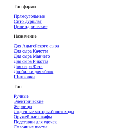
Тип формы
Прямоугольные
Сито-дуршлаг
Цилиндрические
Назначение
Для Адыгейского сыра
Для сыра Качотта
Для сыра Манчего
Для сыра Рикотта
Для сыра Фета
Дробилки для яблок
Шинковки
Тип
Ручные
Электрические
Жерлицы
Лодочные моторы-болотоходы
Оружейные шкафы
Подставки для удочек
Лодочные шесты