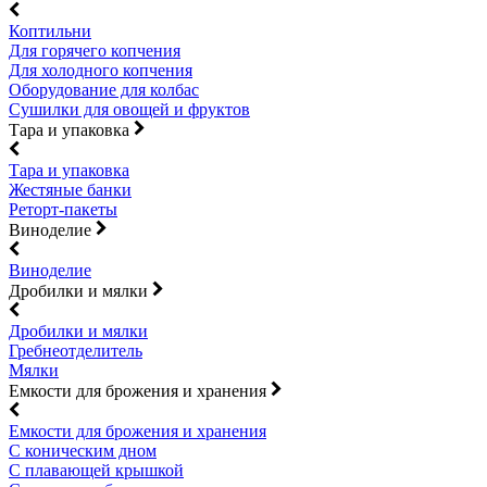
Коптильни
Для горячего копчения
Для холодного копчения
Оборудование для колбас
Сушилки для овощей и фруктов
Тара и упаковка
Тара и упаковка
Жестяные банки
Реторт-пакеты
Виноделие
Виноделие
Дробилки и мялки
Дробилки и мялки
Гребнеотделитель
Мялки
Емкости для брожения и хранения
Емкости для брожения и хранения
С коническим дном
С плавающей крышкой