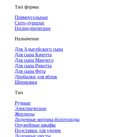
Тип формы
Прямоугольные
Сито-дуршлаг
Цилиндрические
Назначение
Для Адыгейского сыра
Для сыра Качотта
Для сыра Манчего
Для сыра Рикотта
Для сыра Фета
Дробилки для яблок
Шинковки
Тип
Ручные
Электрические
Жерлицы
Лодочные моторы-болотоходы
Оружейные шкафы
Подставки для удочек
Лодочные шесты