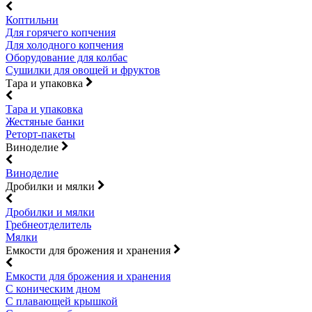
Коптильни
Для горячего копчения
Для холодного копчения
Оборудование для колбас
Сушилки для овощей и фруктов
Тара и упаковка
Тара и упаковка
Жестяные банки
Реторт-пакеты
Виноделие
Виноделие
Дробилки и мялки
Дробилки и мялки
Гребнеотделитель
Мялки
Емкости для брожения и хранения
Емкости для брожения и хранения
С коническим дном
С плавающей крышкой