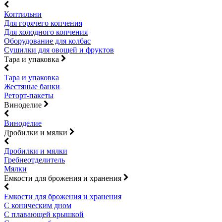
Коптильни
Для горячего копчения
Для холодного копчения
Оборудование для колбас
Сушилки для овощей и фруктов
Тара и упаковка
Тара и упаковка
Жестяные банки
Реторт-пакеты
Виноделие
Виноделие
Дробилки и мялки
Дробилки и мялки
Гребнеотделитель
Мялки
Емкости для брожения и хранения
Емкости для брожения и хранения
С коническим дном
С плавающей крышкой