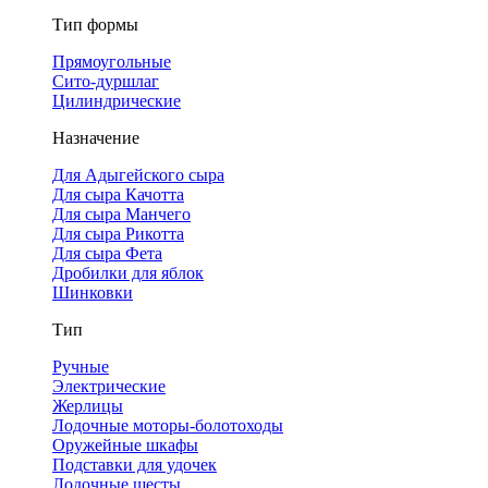
Тип формы
Прямоугольные
Сито-дуршлаг
Цилиндрические
Назначение
Для Адыгейского сыра
Для сыра Качотта
Для сыра Манчего
Для сыра Рикотта
Для сыра Фета
Дробилки для яблок
Шинковки
Тип
Ручные
Электрические
Жерлицы
Лодочные моторы-болотоходы
Оружейные шкафы
Подставки для удочек
Лодочные шесты