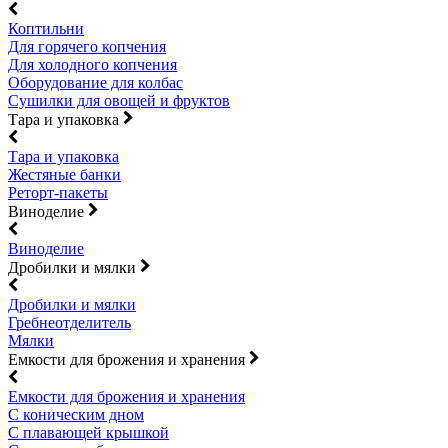
Коптильни
Для горячего копчения
Для холодного копчения
Оборудование для колбас
Сушилки для овощей и фруктов
Тара и упаковка
Тара и упаковка
Жестяные банки
Реторт-пакеты
Виноделие
Виноделие
Дробилки и мялки
Дробилки и мялки
Гребнеотделитель
Мялки
Емкости для брожения и хранения
Емкости для брожения и хранения
С коническим дном
С плавающей крышкой