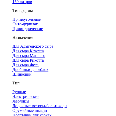
150 литров
Тип формы
Прямоугольные
Сито-дуршлаг
Цилиндрические
Назначение
Для Адыгейского сыра
Для сыра Качотта
Для сыра Манчего
Для сыра Рикотта
Для сыра Фета
Дробилки для яблок
Шинковки
Тип
Ручные
Электрические
Жерлицы
Лодочные моторы-болотоходы
Оружейные шкафы
Подставки для удочек