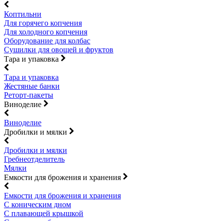
Коптильни
Для горячего копчения
Для холодного копчения
Оборудование для колбас
Сушилки для овощей и фруктов
Тара и упаковка
Тара и упаковка
Жестяные банки
Реторт-пакеты
Виноделие
Виноделие
Дробилки и мялки
Дробилки и мялки
Гребнеотделитель
Мялки
Емкости для брожения и хранения
Емкости для брожения и хранения
С коническим дном
С плавающей крышкой