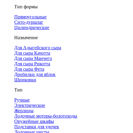
Тип формы
Прямоугольные
Сито-дуршлаг
Цилиндрические
Назначение
Для Адыгейского сыра
Для сыра Качотта
Для сыра Манчего
Для сыра Рикотта
Для сыра Фета
Дробилки для яблок
Шинковки
Тип
Ручные
Электрические
Жерлицы
Лодочные моторы-болотоходы
Оружейные шкафы
Подставки для удочек
Лодочные шесты