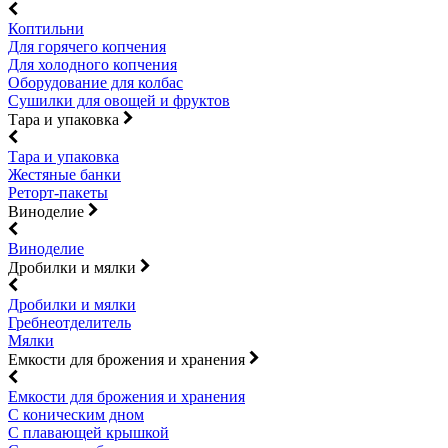
Коптильни
Для горячего копчения
Для холодного копчения
Оборудование для колбас
Сушилки для овощей и фруктов
Тара и упаковка
Тара и упаковка
Жестяные банки
Реторт-пакеты
Виноделие
Виноделие
Дробилки и мялки
Дробилки и мялки
Гребнеотделитель
Мялки
Емкости для брожения и хранения
Емкости для брожения и хранения
С коническим дном
С плавающей крышкой