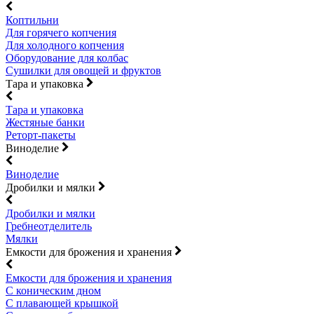
Коптильни
Для горячего копчения
Для холодного копчения
Оборудование для колбас
Сушилки для овощей и фруктов
Тара и упаковка
Тара и упаковка
Жестяные банки
Реторт-пакеты
Виноделие
Виноделие
Дробилки и мялки
Дробилки и мялки
Гребнеотделитель
Мялки
Емкости для брожения и хранения
Емкости для брожения и хранения
С коническим дном
С плавающей крышкой