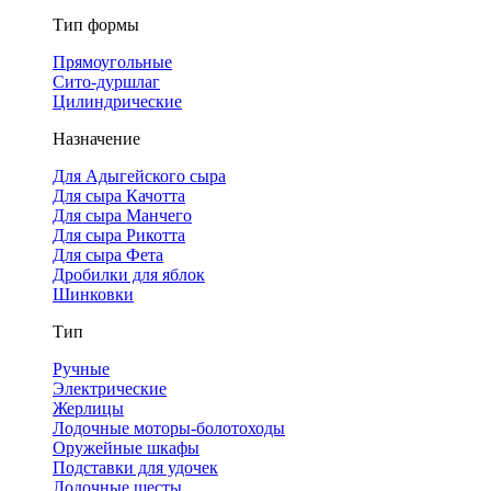
Тип формы
Прямоугольные
Сито-дуршлаг
Цилиндрические
Назначение
Для Адыгейского сыра
Для сыра Качотта
Для сыра Манчего
Для сыра Рикотта
Для сыра Фета
Дробилки для яблок
Шинковки
Тип
Ручные
Электрические
Жерлицы
Лодочные моторы-болотоходы
Оружейные шкафы
Подставки для удочек
Лодочные шесты