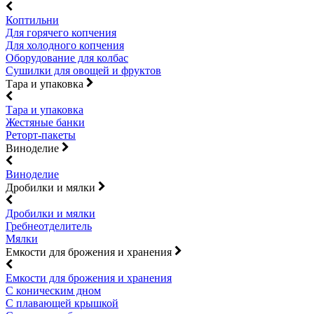
Коптильни
Для горячего копчения
Для холодного копчения
Оборудование для колбас
Сушилки для овощей и фруктов
Тара и упаковка
Тара и упаковка
Жестяные банки
Реторт-пакеты
Виноделие
Виноделие
Дробилки и мялки
Дробилки и мялки
Гребнеотделитель
Мялки
Емкости для брожения и хранения
Емкости для брожения и хранения
С коническим дном
С плавающей крышкой