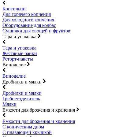
Коптильни
Для горячего копчения
Для холодного копчения
Оборудование для колбас
Сушилки для овощей и фруктов
Тара и упаковка
Тара и упаковка
Жестяные банки
Реторт-пакеты
Виноделие
Виноделие
Дробилки и мялки
Дробилки и мялки
Гребнеотделитель
Мялки
Емкости для брожения и хранения
Емкости для брожения и хранения
С коническим дном
С плавающей крышкой