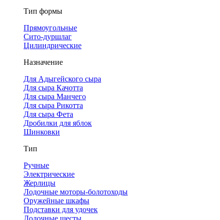
Тип формы
Прямоугольные
Сито-дуршлаг
Цилиндрические
Назначение
Для Адыгейского сыра
Для сыра Качотта
Для сыра Манчего
Для сыра Рикотта
Для сыра Фета
Дробилки для яблок
Шинковки
Тип
Ручные
Электрические
Жерлицы
Лодочные моторы-болотоходы
Оружейные шкафы
Подставки для удочек
Лодочные шесты