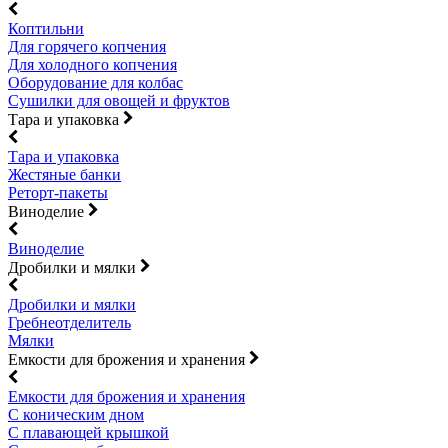
Коптильни
Для горячего копчения
Для холодного копчения
Оборудование для колбас
Сушилки для овощей и фруктов
Тара и упаковка
Тара и упаковка
Жестяные банки
Реторт-пакеты
Виноделие
Виноделие
Дробилки и мялки
Дробилки и мялки
Гребнеотделитель
Мялки
Емкости для брожения и хранения
Емкости для брожения и хранения
С коническим дном
С плавающей крышкой