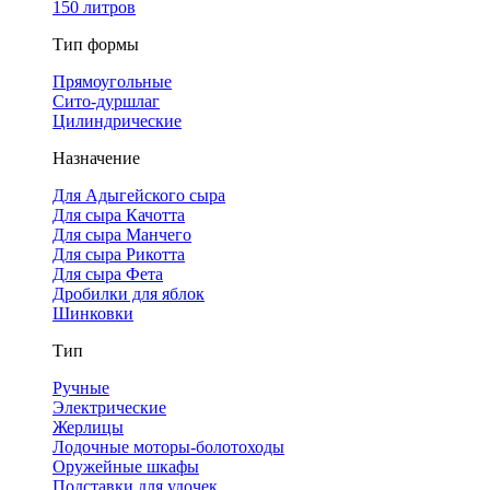
150 литров
Тип формы
Прямоугольные
Сито-дуршлаг
Цилиндрические
Назначение
Для Адыгейского сыра
Для сыра Качотта
Для сыра Манчего
Для сыра Рикотта
Для сыра Фета
Дробилки для яблок
Шинковки
Тип
Ручные
Электрические
Жерлицы
Лодочные моторы-болотоходы
Оружейные шкафы
Подставки для удочек