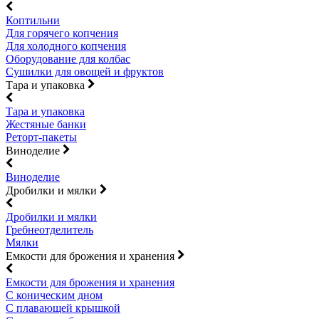
Коптильни
Для горячего копчения
Для холодного копчения
Оборудование для колбас
Сушилки для овощей и фруктов
Тара и упаковка
Тара и упаковка
Жестяные банки
Реторт-пакеты
Виноделие
Виноделие
Дробилки и мялки
Дробилки и мялки
Гребнеотделитель
Мялки
Емкости для брожения и хранения
Емкости для брожения и хранения
С коническим дном
С плавающей крышкой