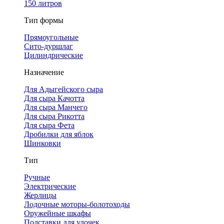
150 литров
Тип формы
Прямоугольные
Сито-дуршлаг
Цилиндрические
Назначение
Для Адыгейского сыра
Для сыра Качотта
Для сыра Манчего
Для сыра Рикотта
Для сыра Фета
Дробилки для яблок
Шинковки
Тип
Ручные
Электрические
Жерлицы
Лодочные моторы-болотоходы
Оружейные шкафы
Подставки для удочек