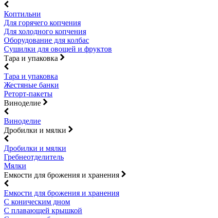
Коптильни
Для горячего копчения
Для холодного копчения
Оборудование для колбас
Сушилки для овощей и фруктов
Тара и упаковка
Тара и упаковка
Жестяные банки
Реторт-пакеты
Виноделие
Виноделие
Дробилки и мялки
Дробилки и мялки
Гребнеотделитель
Мялки
Емкости для брожения и хранения
Емкости для брожения и хранения
С коническим дном
С плавающей крышкой