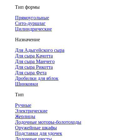
Тип формы
Прямоугольные
Сито-дуршлаг
Цилиндрические
Назначение
Для Адыгейского сыра
Для сыра Качотта
Для сыра Манчего
Для сыра Рикотта
Для сыра Фета
Дробилки для яблок
Шинковки
Тип
Ручные
Электрические
Жерлицы
Лодочные моторы-болотоходы
Оружейные шкафы
Подставки для удочек
Лодочные шесты