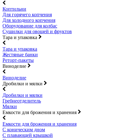
Коптильни
Для горячего копчения
Для холодного копчения
Оборудование для колбас
Сушилки для овощей и фруктов
Тара и упаковка
Тара и упаковка
Жестяные банки
Реторт-пакеты
Виноделие
Виноделие
Дробилки и мялки
Дробилки и мялки
Гребнеотделитель
Мялки
Емкости для брожения и хранения
Емкости для брожения и хранения
С коническим дном
С плавающей крышкой