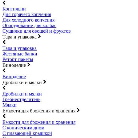
Коптильни
Для горячего копчения
Для холодного копчения
Оборудование для колбас
Сушилки для овощей и фруктов
Тара и упаковка
Тара и упаковка
Жестяные банки
Реторт-пакеты
Виноделие
Виноделие
Дробилки и мялки
Дробилки и мялки
Гребнеотделитель
Мялки
Емкости для брожения и хранения
Емкости для брожения и хранения
С коническим дном
С плавающей крышкой