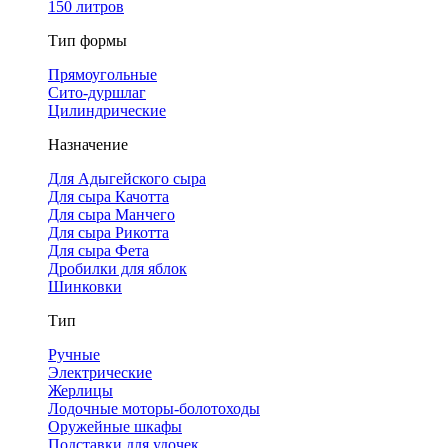
150 литров
Тип формы
Прямоугольные
Сито-дуршлаг
Цилиндрические
Назначение
Для Адыгейского сыра
Для сыра Качотта
Для сыра Манчего
Для сыра Рикотта
Для сыра Фета
Дробилки для яблок
Шинковки
Тип
Ручные
Электрические
Жерлицы
Лодочные моторы-болотоходы
Оружейные шкафы
Подставки для удочек