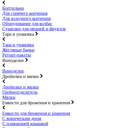
Коптильни
Для горячего копчения
Для холодного копчения
Оборудование для колбас
Сушилки для овощей и фруктов
Тара и упаковка
Тара и упаковка
Жестяные банки
Реторт-пакеты
Виноделие
Виноделие
Дробилки и мялки
Дробилки и мялки
Гребнеотделитель
Мялки
Емкости для брожения и хранения
Емкости для брожения и хранения
С коническим дном
С плавающей крышкой