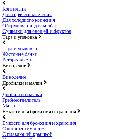
Коптильни
Для горячего копчения
Для холодного копчения
Оборудование для колбас
Сушилки для овощей и фруктов
Тара и упаковка
Тара и упаковка
Жестяные банки
Реторт-пакеты
Виноделие
Виноделие
Дробилки и мялки
Дробилки и мялки
Гребнеотделитель
Мялки
Емкости для брожения и хранения
Емкости для брожения и хранения
С коническим дном
С плавающей крышкой