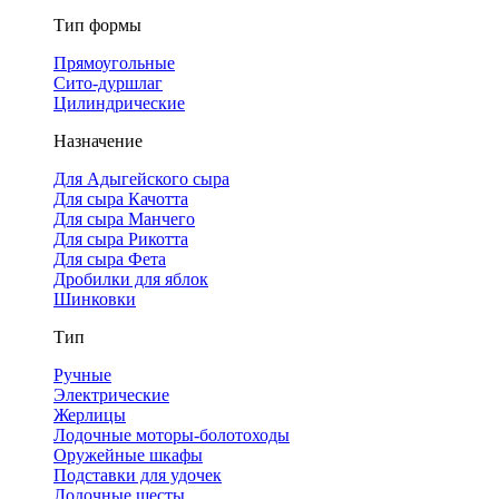
Тип формы
Прямоугольные
Сито-дуршлаг
Цилиндрические
Назначение
Для Адыгейского сыра
Для сыра Качотта
Для сыра Манчего
Для сыра Рикотта
Для сыра Фета
Дробилки для яблок
Шинковки
Тип
Ручные
Электрические
Жерлицы
Лодочные моторы-болотоходы
Оружейные шкафы
Подставки для удочек
Лодочные шесты