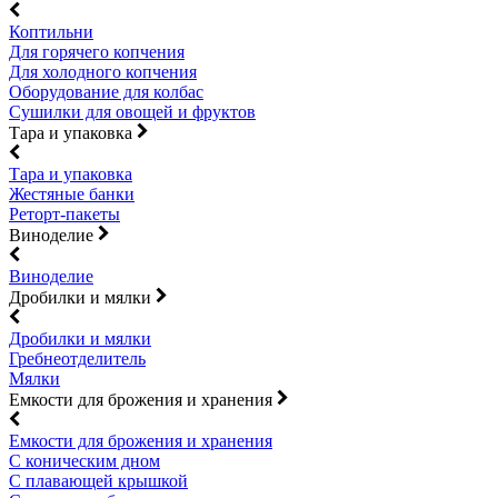
Коптильни
Для горячего копчения
Для холодного копчения
Оборудование для колбас
Сушилки для овощей и фруктов
Тара и упаковка
Тара и упаковка
Жестяные банки
Реторт-пакеты
Виноделие
Виноделие
Дробилки и мялки
Дробилки и мялки
Гребнеотделитель
Мялки
Емкости для брожения и хранения
Емкости для брожения и хранения
С коническим дном
С плавающей крышкой