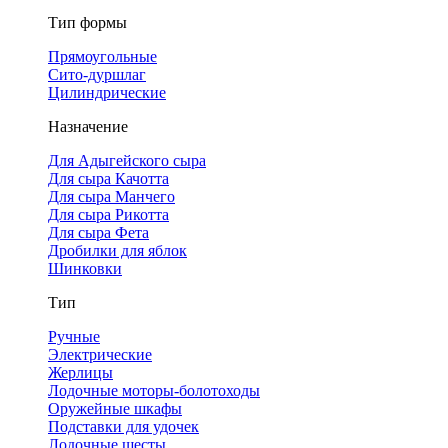
Тип формы
Прямоугольные
Сито-дуршлаг
Цилиндрические
Назначение
Для Адыгейского сыра
Для сыра Качотта
Для сыра Манчего
Для сыра Рикотта
Для сыра Фета
Дробилки для яблок
Шинковки
Тип
Ручные
Электрические
Жерлицы
Лодочные моторы-болотоходы
Оружейные шкафы
Подставки для удочек
Лодочные шесты