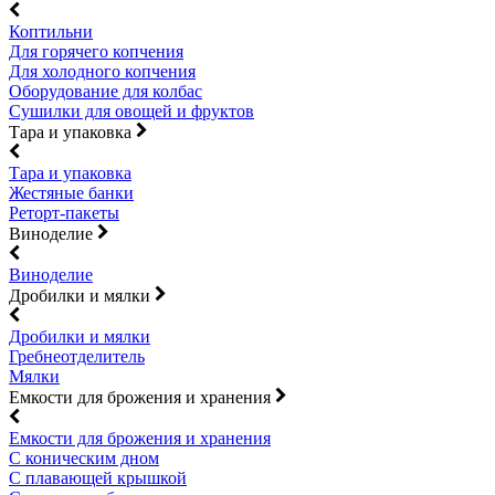
Коптильни
Для горячего копчения
Для холодного копчения
Оборудование для колбас
Сушилки для овощей и фруктов
Тара и упаковка
Тара и упаковка
Жестяные банки
Реторт-пакеты
Виноделие
Виноделие
Дробилки и мялки
Дробилки и мялки
Гребнеотделитель
Мялки
Емкости для брожения и хранения
Емкости для брожения и хранения
С коническим дном
С плавающей крышкой