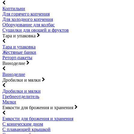
Коптильни
Для горячего копчения
Для холодного копчения
Оборудование для колбас
Сушилки для овощей и фруктов
Тара и упаковка
Тара и упаковка
Жестяные банки
Реторт-пакеты
Виноделие
Виноделие
Дробилки и мялки
Дробилки и мялки
Гребнеотделитель
Мялки
Емкости для брожения и хранения
Емкости для брожения и хранения
С коническим дном
С плавающей крышкой