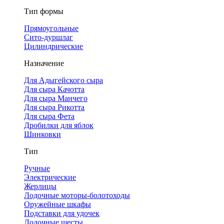
Тип формы
Прямоугольные
Сито-дуршлаг
Цилиндрические
Назначение
Для Адыгейского сыра
Для сыра Качотта
Для сыра Манчего
Для сыра Рикотта
Для сыра Фета
Дробилки для яблок
Шинковки
Тип
Ручные
Электрические
Жерлицы
Лодочные моторы-болотоходы
Оружейные шкафы
Подставки для удочек
Лодочные шесты