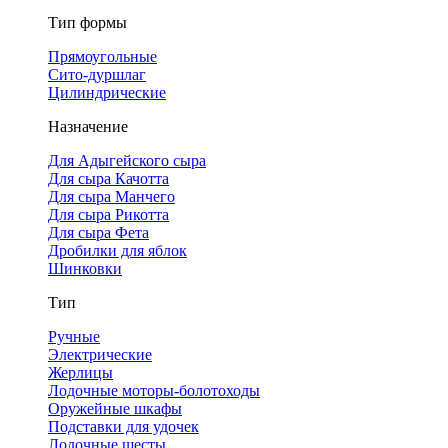
Тип формы
Прямоугольные
Сито-дуршлаг
Цилиндрические
Назначение
Для Адыгейского сыра
Для сыра Качотта
Для сыра Манчего
Для сыра Рикотта
Для сыра Фета
Дробилки для яблок
Шинковки
Тип
Ручные
Электрические
Жерлицы
Лодочные моторы-болотоходы
Оружейные шкафы
Подставки для удочек
Лодочные шесты