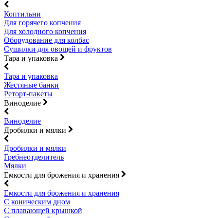
Коптильни
Для горячего копчения
Для холодного копчения
Оборудование для колбас
Сушилки для овощей и фруктов
Тара и упаковка
Тара и упаковка
Жестяные банки
Реторт-пакеты
Виноделие
Виноделие
Дробилки и мялки
Дробилки и мялки
Гребнеотделитель
Мялки
Емкости для брожения и хранения
Емкости для брожения и хранения
С коническим дном
С плавающей крышкой