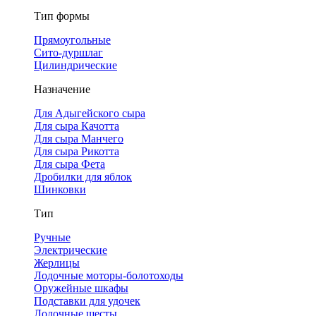
Тип формы
Прямоугольные
Сито-дуршлаг
Цилиндрические
Назначение
Для Адыгейского сыра
Для сыра Качотта
Для сыра Манчего
Для сыра Рикотта
Для сыра Фета
Дробилки для яблок
Шинковки
Тип
Ручные
Электрические
Жерлицы
Лодочные моторы-болотоходы
Оружейные шкафы
Подставки для удочек
Лодочные шесты