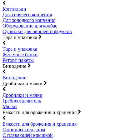
Коптильни
Для горячего копчения
Для холодного копчения
Оборудование для колбас
Сушилки для овощей и фруктов
Тара и упаковка
Тара и упаковка
Жестяные банки
Реторт-пакеты
Виноделие
Виноделие
Дробилки и мялки
Дробилки и мялки
Гребнеотделитель
Мялки
Емкости для брожения и хранения
Емкости для брожения и хранения
С коническим дном
С плавающей крышкой