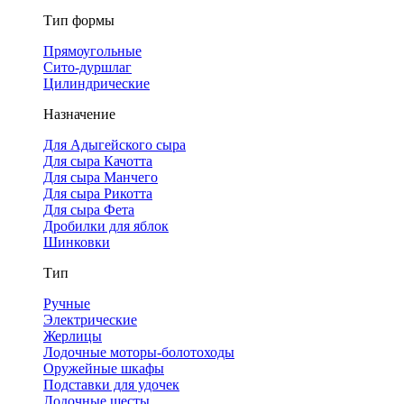
Тип формы
Прямоугольные
Сито-дуршлаг
Цилиндрические
Назначение
Для Адыгейского сыра
Для сыра Качотта
Для сыра Манчего
Для сыра Рикотта
Для сыра Фета
Дробилки для яблок
Шинковки
Тип
Ручные
Электрические
Жерлицы
Лодочные моторы-болотоходы
Оружейные шкафы
Подставки для удочек
Лодочные шесты