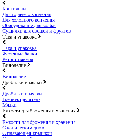
Коптильни
Для горячего копчения
Для холодного копчения
Оборудование для колбас
Сушилки для овощей и фруктов
Тара и упаковка
Тара и упаковка
Жестяные банки
Реторт-пакеты
Виноделие
Виноделие
Дробилки и мялки
Дробилки и мялки
Гребнеотделитель
Мялки
Емкости для брожения и хранения
Емкости для брожения и хранения
С коническим дном
С плавающей крышкой