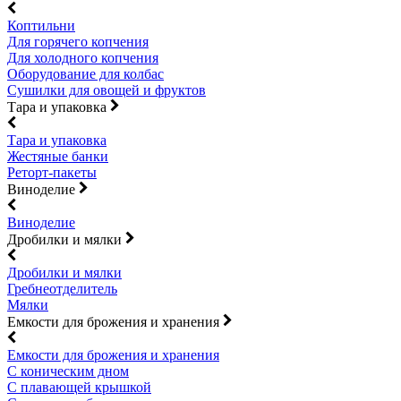
Коптильни
Для горячего копчения
Для холодного копчения
Оборудование для колбас
Сушилки для овощей и фруктов
Тара и упаковка
Тара и упаковка
Жестяные банки
Реторт-пакеты
Виноделие
Виноделие
Дробилки и мялки
Дробилки и мялки
Гребнеотделитель
Мялки
Емкости для брожения и хранения
Емкости для брожения и хранения
С коническим дном
С плавающей крышкой