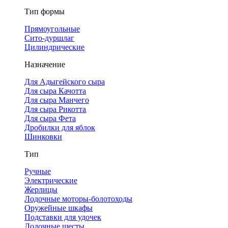
Тип формы
Прямоугольные
Сито-дуршлаг
Цилиндрические
Назначение
Для Адыгейского сыра
Для сыра Качотта
Для сыра Манчего
Для сыра Рикотта
Для сыра Фета
Дробилки для яблок
Шинковки
Тип
Ручные
Электрические
Жерлицы
Лодочные моторы-болотоходы
Оружейные шкафы
Подставки для удочек
Лодочные шесты