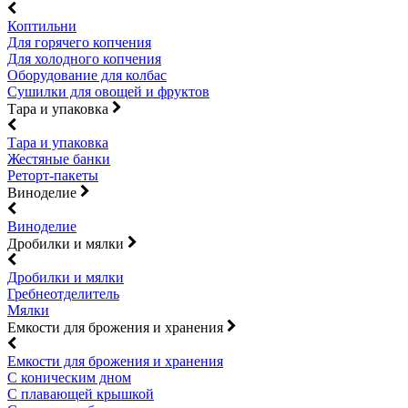
Коптильни
Для горячего копчения
Для холодного копчения
Оборудование для колбас
Сушилки для овощей и фруктов
Тара и упаковка
Тара и упаковка
Жестяные банки
Реторт-пакеты
Виноделие
Виноделие
Дробилки и мялки
Дробилки и мялки
Гребнеотделитель
Мялки
Емкости для брожения и хранения
Емкости для брожения и хранения
С коническим дном
С плавающей крышкой