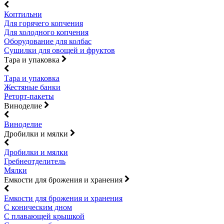
Коптильни
Для горячего копчения
Для холодного копчения
Оборудование для колбас
Сушилки для овощей и фруктов
Тара и упаковка
Тара и упаковка
Жестяные банки
Реторт-пакеты
Виноделие
Виноделие
Дробилки и мялки
Дробилки и мялки
Гребнеотделитель
Мялки
Емкости для брожения и хранения
Емкости для брожения и хранения
С коническим дном
С плавающей крышкой