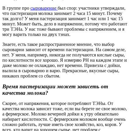
В группе про
сыроварение
был спор: участники утверждали,
что пастеризация молока занимает 2 часа 15 минут. Почему
так долго? У меня пастеризация занимает 1 час или 1 час 15
минут. Может быть, дело в напряжении, потому что работают
три ТЭНа. У нас тоже бывают проблемы с напряжением, и я
могу варить только на двух тэнах.
Знаете, есть такое распространенное мнение, что выбор
сыроварни зависит от времени пастеризации. На самом деле,
нет. У меня, например, никогда не получаются кислые сыры,
по кислотности все хорошо. Я измеряю РН на каждом этапе и
даже молоко не охлаждаю, нет времени. Привезла с дойки,
вылила в сыроварню и варю. Прекрасные, вкусные сыры,
никаких проблем со сбытом.
Время пастеризации может зависеть от
качества молока?
Скорее, от напряжения, которое потребляют ТЭНы. От
качества молока зависит тоже, если вы берете не свое молоко,
а фермерское. Молоко вечерней дойки к утру обязательно
набирает кислотности. С фермерским молоком вообще очень
сложно работать, лучше иметь свое хозяйство, коз, коров. У
всех, кто варит на хорошем сырье, нет проблем с