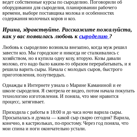
ведет собственные курсы по сыроделию. Поговорили об
оборудовании для сыроделия, планировании рабочего
времени, выборе поставщика молока и особенностях
содержания молочных коров и коз.
Ирина, здравствуйте. Расскажите пожалуйста,
как у вас появилась любовь к
сыроделию
?
Любовь к сыроделию возникла внезапно, когда муж решил
завести коз. Мы городские и никогда не сталкивались с
хозяйством, но я купила одну козу, вторую. Козы давали
молоко, его надо было каким-то образом перерабатывать, и я
решила варить сыры. Начала с молодых сыров, быстрого
приготовления, полутвердых.
Однажды в Интернете узнала о Марине Каманиной и ее
школе сыроделия. Я смотрела ее видео, потом начала покупать
технологию изготовления. И поняла, что мне нравится
процесс, затягивает.
Приходила с работы в 18:00 и до часа ночи варила сыры.
Просыпалась и думала — какой сыр сварю сегодня? Варила,
конечно, в кастрюльках, по-простому. Через год поняла, что
мои спина и ноги окончательно устали.