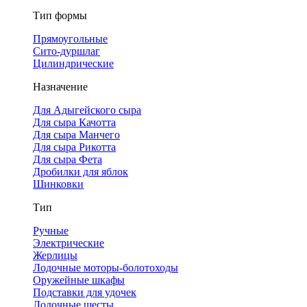
Тип формы
Прямоугольные
Сито-дуршлаг
Цилиндрические
Назначение
Для Адыгейского сыра
Для сыра Качотта
Для сыра Манчего
Для сыра Рикотта
Для сыра Фета
Дробилки для яблок
Шинковки
Тип
Ручные
Электрические
Жерлицы
Лодочные моторы-болотоходы
Оружейные шкафы
Подставки для удочек
Лодочные шесты