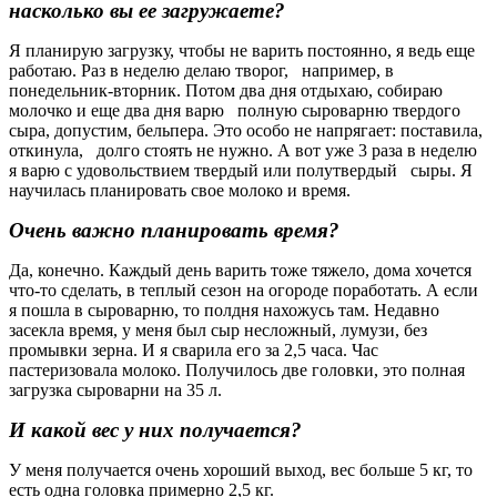
насколько вы ее загружаете?
Я планирую загрузку, чтобы не варить постоянно, я ведь еще
работаю. Раз в неделю делаю творог, например, в
понедельник-вторник. Потом два дня отдыхаю, собираю
молочко и еще два дня варю полную сыроварню твердого
сыра, допустим, бельпера. Это особо не напрягает: поставила,
откинула, долго стоять не нужно. А вот уже 3 раза в неделю
я варю с удовольствием твердый или полутвердый сыры. Я
научилась планировать свое молоко и время.
Очень важно планировать время?
Да, конечно. Каждый день варить тоже тяжело, дома хочется
что-то сделать, в теплый сезон на огороде поработать. А если
я пошла в сыроварню, то полдня нахожусь там. Недавно
засекла время, у меня был сыр несложный, лумузи, без
промывки зерна. И я сварила его за 2,5 часа. Час
пастеризовала молоко. Получилось две головки, это полная
загрузка сыроварни на 35 л.
И какой вес у них получается?
У меня получается очень хороший выход, вес больше 5 кг, то
есть одна головка примерно 2,5 кг.