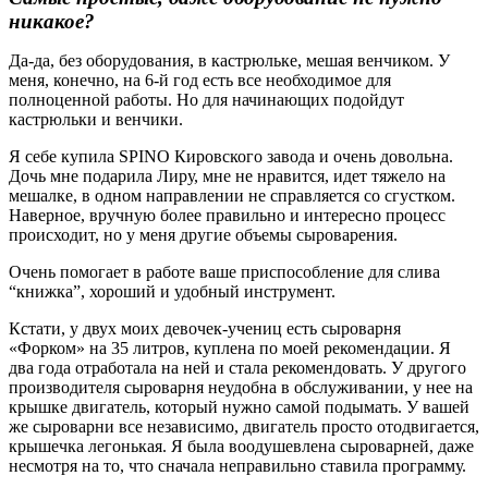
никакое?
Да-да, без оборудования, в кастрюльке, мешая венчиком. У
меня, конечно, на 6-й год есть все необходимое для
полноценной работы. Но для начинающих подойдут
кастрюльки и венчики.
Я себе купила SPINO Кировского завода и очень довольна.
Дочь мне подарила Лиру, мне не нравится, идет тяжело на
мешалке, в одном направлении не справляется со сгустком.
Наверное, вручную более правильно и интересно процесс
происходит, но у меня другие объемы сыроварения.
Очень помогает в работе ваше приспособление для слива
“книжка”, хороший и удобный инструмент.
Кстати, у двух моих девочек-учениц есть сыроварня
«Форком» на 35 литров, куплена по моей рекомендации. Я
два года отработала на ней и стала рекомендовать. У другого
производителя сыроварня неудобна в обслуживании, у нее на
крышке двигатель, который нужно самой подымать. У вашей
же сыроварни все независимо, двигатель просто отодвигается,
крышечка легонькая. Я была воодушевлена сыроварней, даже
несмотря на то, что сначала неправильно ставила программу.