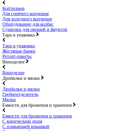
Коптильни
Для горячего копчения
Для холодного копчения
Оборудование для колбас
Сушилки для овощей и фруктов
Тара и упаковка
Тара и упаковка
Жестяные банки
Реторт-пакеты
Виноделие
Виноделие
Дробилки и мялки
Дробилки и мялки
Гребнеотделитель
Мялки
Емкости для брожения и хранения
Емкости для брожения и хранения
С коническим дном
С плавающей крышкой