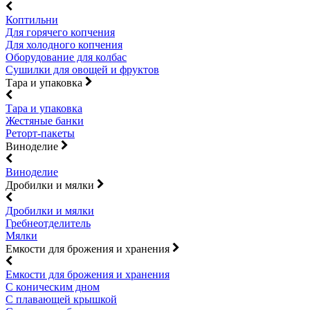
Коптильни
Для горячего копчения
Для холодного копчения
Оборудование для колбас
Сушилки для овощей и фруктов
Тара и упаковка
Тара и упаковка
Жестяные банки
Реторт-пакеты
Виноделие
Виноделие
Дробилки и мялки
Дробилки и мялки
Гребнеотделитель
Мялки
Емкости для брожения и хранения
Емкости для брожения и хранения
С коническим дном
С плавающей крышкой