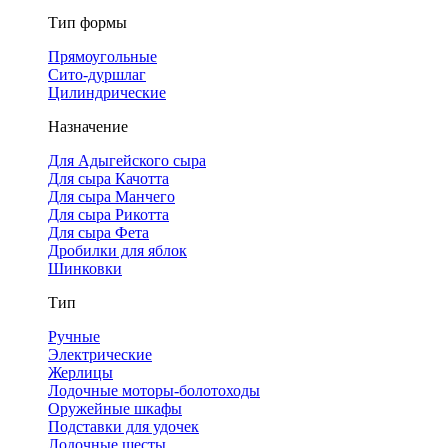
Тип формы
Прямоугольные
Сито-дуршлаг
Цилиндрические
Назначение
Для Адыгейского сыра
Для сыра Качотта
Для сыра Манчего
Для сыра Рикотта
Для сыра Фета
Дробилки для яблок
Шинковки
Тип
Ручные
Электрические
Жерлицы
Лодочные моторы-болотоходы
Оружейные шкафы
Подставки для удочек
Лодочные шесты