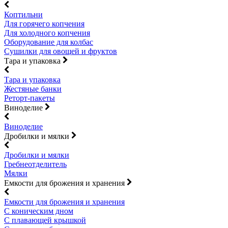
Коптильни
Для горячего копчения
Для холодного копчения
Оборудование для колбас
Сушилки для овощей и фруктов
Тара и упаковка
Тара и упаковка
Жестяные банки
Реторт-пакеты
Виноделие
Виноделие
Дробилки и мялки
Дробилки и мялки
Гребнеотделитель
Мялки
Емкости для брожения и хранения
Емкости для брожения и хранения
С коническим дном
С плавающей крышкой