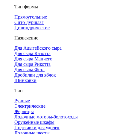
Тип формы
Прямоугольные
Сито-дуршлаг
Цилиндрические
Назначение
Для Адыгейского сыра
Для сыра Качотта
Для сыра Манчего
Для сыра Рикотта
Для сыра Фета
Дробилки для яблок
Шинковки
Тип
Ручные
Электрические
Жерлицы
Лодочные моторы-болотоходы
Оружейные шкафы
Подставки для удочек
Лодочные шесты