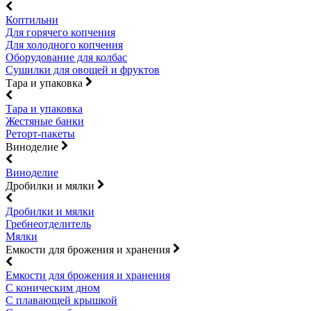
Коптильни
Для горячего копчения
Для холодного копчения
Оборудование для колбас
Сушилки для овощей и фруктов
Тара и упаковка
Тара и упаковка
Жестяные банки
Реторт-пакеты
Виноделие
Виноделие
Дробилки и мялки
Дробилки и мялки
Гребнеотделитель
Мялки
Емкости для брожения и хранения
Емкости для брожения и хранения
С коническим дном
С плавающей крышкой