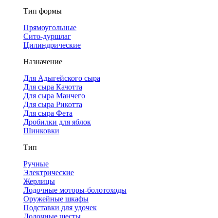
Тип формы
Прямоугольные
Сито-дуршлаг
Цилиндрические
Назначение
Для Адыгейского сыра
Для сыра Качотта
Для сыра Манчего
Для сыра Рикотта
Для сыра Фета
Дробилки для яблок
Шинковки
Тип
Ручные
Электрические
Жерлицы
Лодочные моторы-болотоходы
Оружейные шкафы
Подставки для удочек
Лодочные шесты