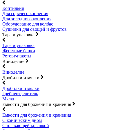
Коптильни
Для горячего копчения
Для холодного копчения
Оборудование для колбас
Сушилки для овощей и фруктов
Тара и упаковка
Тара и упаковка
Жестяные банки
Реторт-пакеты
Виноделие
Виноделие
Дробилки и мялки
Дробилки и мялки
Гребнеотделитель
Мялки
Емкости для брожения и хранения
Емкости для брожения и хранения
С коническим дном
С плавающей крышкой