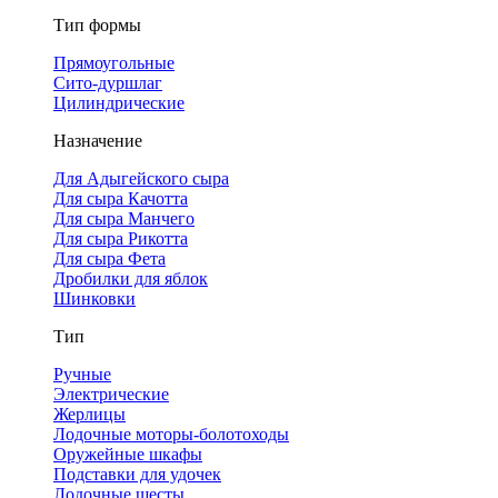
Тип формы
Прямоугольные
Сито-дуршлаг
Цилиндрические
Назначение
Для Адыгейского сыра
Для сыра Качотта
Для сыра Манчего
Для сыра Рикотта
Для сыра Фета
Дробилки для яблок
Шинковки
Тип
Ручные
Электрические
Жерлицы
Лодочные моторы-болотоходы
Оружейные шкафы
Подставки для удочек
Лодочные шесты