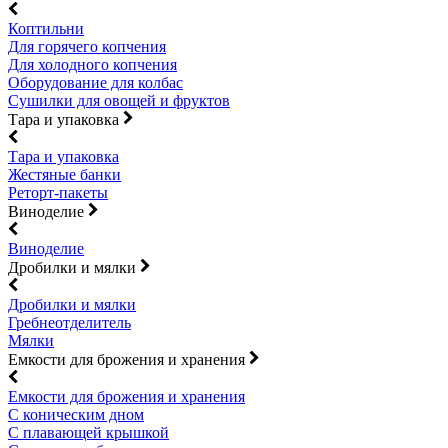
Коптильни
Для горячего копчения
Для холодного копчения
Оборудование для колбас
Сушилки для овощей и фруктов
Тара и упаковка
Тара и упаковка
Жестяные банки
Реторт-пакеты
Виноделие
Виноделие
Дробилки и мялки
Дробилки и мялки
Гребнеотделитель
Мялки
Емкости для брожения и хранения
Емкости для брожения и хранения
С коническим дном
С плавающей крышкой