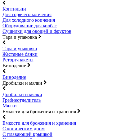
Коптильни
Для горячего копчения
Для холодного копчения
Оборудование для колбас
Сушилки для овощей и фруктов
Тара и упаковка
Тара и упаковка
Жестяные банки
Реторт-пакеты
Виноделие
Виноделие
Дробилки и мялки
Дробилки и мялки
Гребнеотделитель
Мялки
Емкости для брожения и хранения
Емкости для брожения и хранения
С коническим дном
С плавающей крышкой