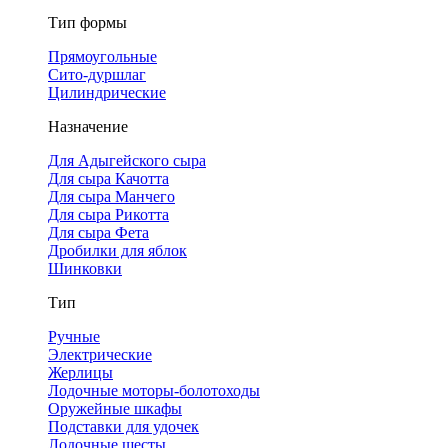
Тип формы
Прямоугольные
Сито-дуршлаг
Цилиндрические
Назначение
Для Адыгейского сыра
Для сыра Качотта
Для сыра Манчего
Для сыра Рикотта
Для сыра Фета
Дробилки для яблок
Шинковки
Тип
Ручные
Электрические
Жерлицы
Лодочные моторы-болотоходы
Оружейные шкафы
Подставки для удочек
Лодочные шесты