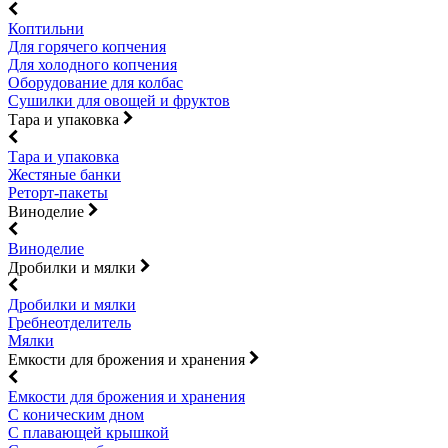
Коптильни
Для горячего копчения
Для холодного копчения
Оборудование для колбас
Сушилки для овощей и фруктов
Тара и упаковка
Тара и упаковка
Жестяные банки
Реторт-пакеты
Виноделие
Виноделие
Дробилки и мялки
Дробилки и мялки
Гребнеотделитель
Мялки
Емкости для брожения и хранения
Емкости для брожения и хранения
С коническим дном
С плавающей крышкой