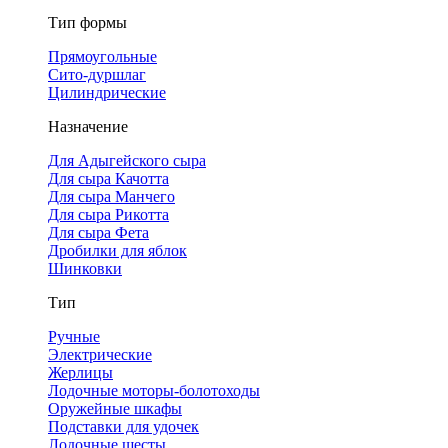
Тип формы
Прямоугольные
Сито-дуршлаг
Цилиндрические
Назначение
Для Адыгейского сыра
Для сыра Качотта
Для сыра Манчего
Для сыра Рикотта
Для сыра Фета
Дробилки для яблок
Шинковки
Тип
Ручные
Электрические
Жерлицы
Лодочные моторы-болотоходы
Оружейные шкафы
Подставки для удочек
Лодочные шесты