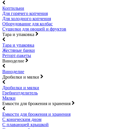
Коптильни
Для горячего копчения
Для холодного копчения
Оборудование для колбас
Сушилки для овощей и фруктов
Тара и упаковка
Тара и упаковка
Жестяные банки
Реторт-пакеты
Виноделие
Виноделие
Дробилки и мялки
Дробилки и мялки
Гребнеотделитель
Мялки
Емкости для брожения и хранения
Емкости для брожения и хранения
С коническим дном
С плавающей крышкой