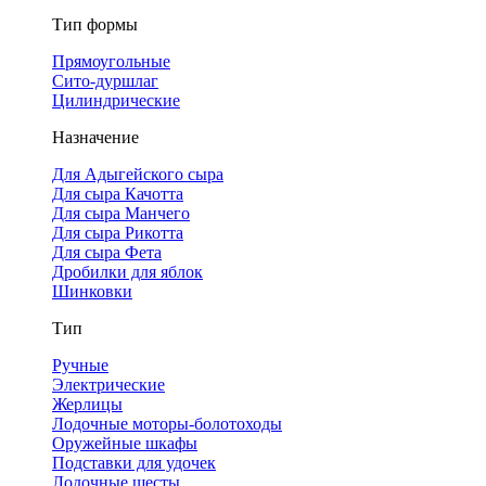
Тип формы
Прямоугольные
Сито-дуршлаг
Цилиндрические
Назначение
Для Адыгейского сыра
Для сыра Качотта
Для сыра Манчего
Для сыра Рикотта
Для сыра Фета
Дробилки для яблок
Шинковки
Тип
Ручные
Электрические
Жерлицы
Лодочные моторы-болотоходы
Оружейные шкафы
Подставки для удочек
Лодочные шесты