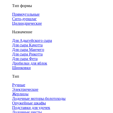
Тип формы
Прямоугольные
Сито-дуршлаг
Цилиндрические
Назначение
Для Адыгейского сыра
Для сыра Качотта
Для сыра Манчего
Для сыра Рикотта
Для сыра Фета
Дробилки для яблок
Шинковки
Тип
Ручные
Электрические
Жерлицы
Лодочные моторы-болотоходы
Оружейные шкафы
Подставки для удочек
Лодочные шесты