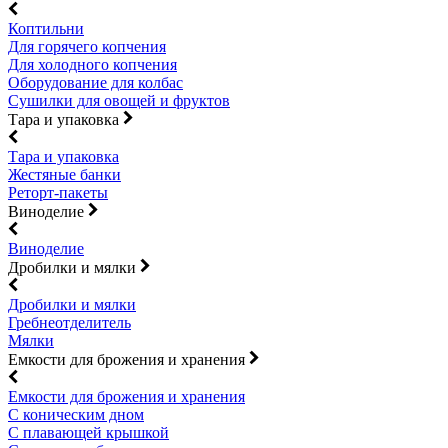
Коптильни
Для горячего копчения
Для холодного копчения
Оборудование для колбас
Сушилки для овощей и фруктов
Тара и упаковка
Тара и упаковка
Жестяные банки
Реторт-пакеты
Виноделие
Виноделие
Дробилки и мялки
Дробилки и мялки
Гребнеотделитель
Мялки
Емкости для брожения и хранения
Емкости для брожения и хранения
С коническим дном
С плавающей крышкой