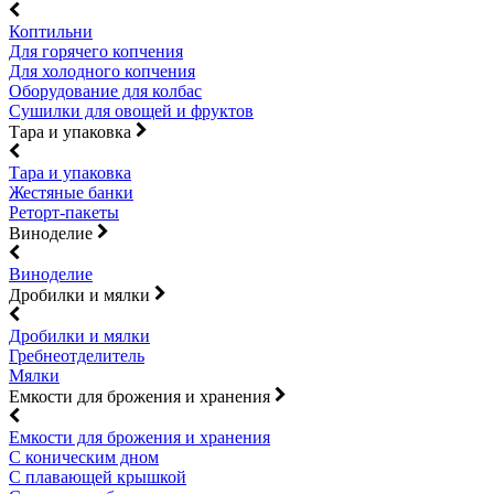
Коптильни
Для горячего копчения
Для холодного копчения
Оборудование для колбас
Сушилки для овощей и фруктов
Тара и упаковка
Тара и упаковка
Жестяные банки
Реторт-пакеты
Виноделие
Виноделие
Дробилки и мялки
Дробилки и мялки
Гребнеотделитель
Мялки
Емкости для брожения и хранения
Емкости для брожения и хранения
С коническим дном
С плавающей крышкой