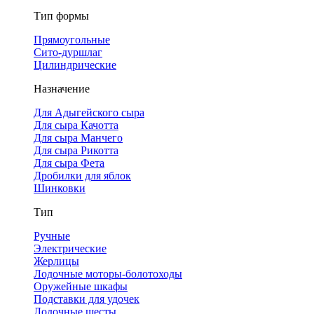
Тип формы
Прямоугольные
Сито-дуршлаг
Цилиндрические
Назначение
Для Адыгейского сыра
Для сыра Качотта
Для сыра Манчего
Для сыра Рикотта
Для сыра Фета
Дробилки для яблок
Шинковки
Тип
Ручные
Электрические
Жерлицы
Лодочные моторы-болотоходы
Оружейные шкафы
Подставки для удочек
Лодочные шесты