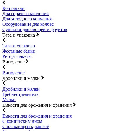
Коптильни
Для горячего копчения
Для холодного копчения
Оборудование для колбас
Сушилки для овощей и фруктов
Тара и упаковка
Тара и упаковка
Жестяные банки
Реторт-пакеты
Виноделие
Виноделие
Дробилки и мялки
Дробилки и мялки
Гребнеотделитель
Мялки
Емкости для брожения и хранения
Емкости для брожения и хранения
С коническим дном
С плавающей крышкой