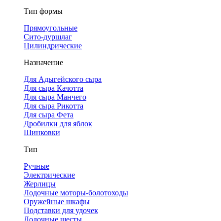
Тип формы
Прямоугольные
Сито-дуршлаг
Цилиндрические
Назначение
Для Адыгейского сыра
Для сыра Качотта
Для сыра Манчего
Для сыра Рикотта
Для сыра Фета
Дробилки для яблок
Шинковки
Тип
Ручные
Электрические
Жерлицы
Лодочные моторы-болотоходы
Оружейные шкафы
Подставки для удочек
Лодочные шесты